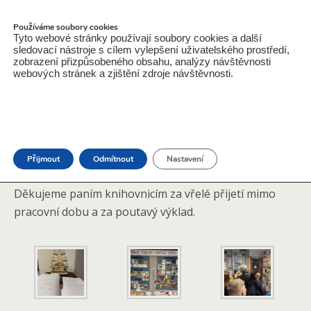
ZŠ a MŠ Jarošov nad Nežárkou
Používáme soubory cookies
Tyto webové stránky používají soubory cookies a další
sledovací nástroje s cílem vylepšení uživatelského prostředí,
zobrazení přizpůsobeného obsahu, analýzy návštěvnosti
webových stránek a zjištění zdroje návštěvnosti.
19.12.2025
ZŠ Výstava Starých Pohlednic V Pravdově
Knihovně – 2., 4. A 5. Ročník – 19.12. 2025
Přijmout
Odmítnout
Nastavení
Děkujeme paním knihovnicím za vřelé přijetí mimo
pracovní dobu a za poutavý výklad.